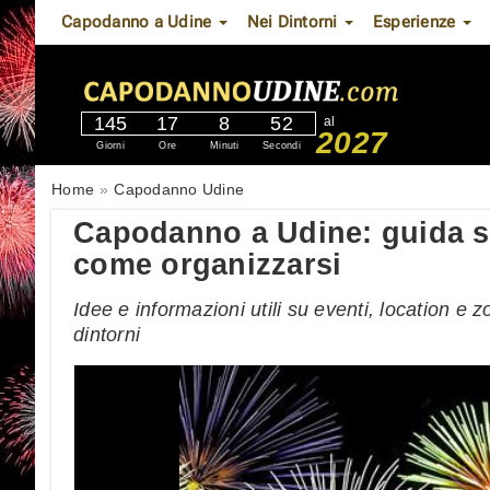
Capodanno a Udine
Nei Dintorni
Esperienze
145
17
8
50
al
2027
Giorni
Ore
Minuti
Secondi
Home
Capodanno Udine
Capodanno a Udine: guida su
come organizzarsi
Idee e informazioni utili su eventi, location 
dintorni