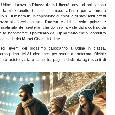
a Udine si trova in
Piazza della Libertà
, dove di solito sono
Dopo la mezzanotte tutti con il naso all’insù per ammirare
llo
si illuminerà in un’esplosione di colori e di sfavillanti effetti
piazza si affaccia anche il
Duomo
, e altri bellissimi palazzi e
scalinata del castello
, che domina la valle dalla collina, da
lita incontrerete il
porticato del Lippomano
che vi condurrà
 oggi sede dei
Musei Civici
di Udine.
degli eventi del prossimo capodanno a Udine in piazza,
orno prima del 31 dicembre, per avere la conferma ufficiale
pure potete visitare la nostra pagina dedicata agli eventi di