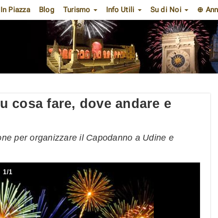
In Piazza
Blog
Turismo
Info Utili
Su di Noi
⊕ Ann
 cosa fare, dove andare e
e zone per organizzare il Capodanno a Udine e
1
/
1