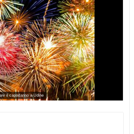
re il capodanno a Udine
py
nk