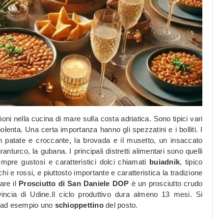
oni nella cucina di mare sulla costa adriatica. Sono tipici vari
enta. Una certa importanza hanno gli spezzatini e i bolliti. I
 con patate e croccante, la brovada e il musetto, un insaccato
anturco, la gubana. I principali distretti alimentari sono quelli
mpre gustosi e caratteristici dolci chiamati
buiadnik
, tipico
anchi e rossi, e piuttosto importante e caratteristica la tradizione
care il
Prosciutto di San Daniele DOP
è un prosciutto crudo
vincia di Udine.Il ciclo produttivo dura almeno 13 mesi. Si
, ad esempio uno
schioppettino
del posto.