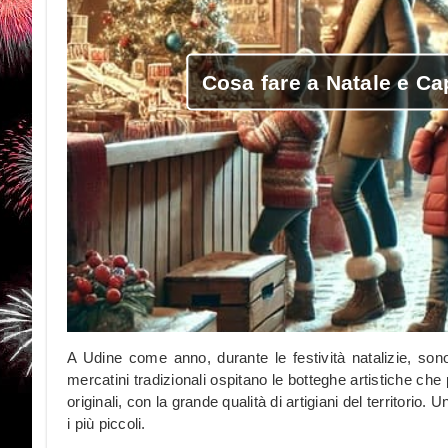
Cosa fare a Natale e Ca
A Udine come anno, durante le festività natalizie, sono 
mercatini tradizionali ospitano le botteghe artistiche che 
originali, con la grande qualità di artigiani del territori
i più piccoli.