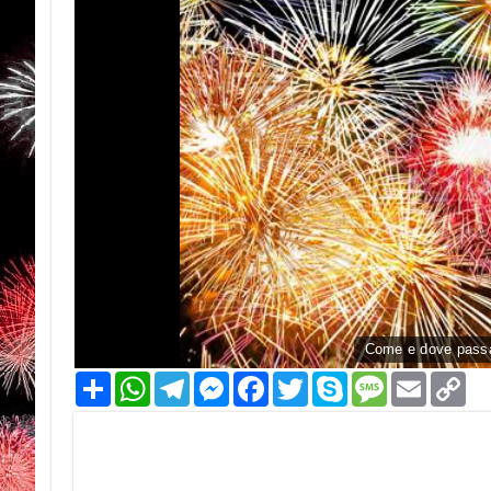
Come e dove passa
Condividi
WhatsApp
Telegram
Messenger
Facebook
Twitter
Skype
Message
Email
Co
Li