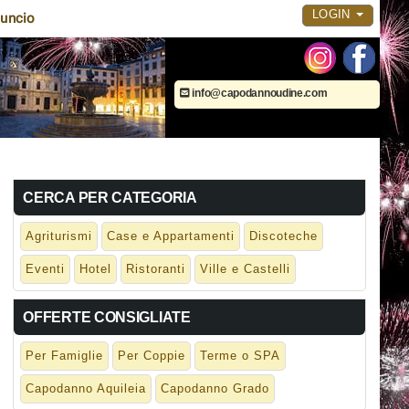
LOGIN
uncio
info@capodannoudine.com
CERCA PER CATEGORIA
Agriturismi
Case e Appartamenti
Discoteche
Eventi
Hotel
Ristoranti
Ville e Castelli
OFFERTE CONSIGLIATE
Per Famiglie
Per Coppie
Terme o SPA
Capodanno Aquileia
Capodanno Grado