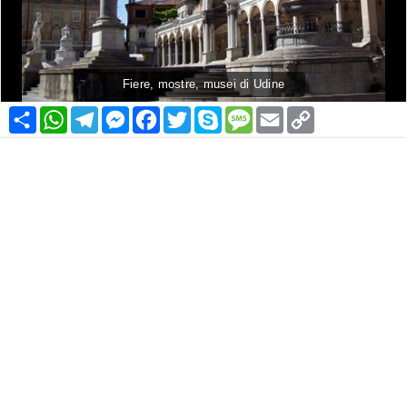
Fiere, mostre, musei di Udine
Condividi
WhatsApp
Telegram
Messenger
Facebook
Twitter
Skype
Message
Email
Copy
Link